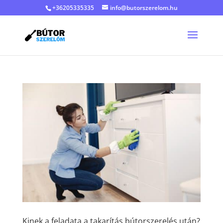
+36205335335
info@butorszerelom.hu
Kinek a feladata a takarítás bútorszerelés után?