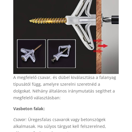
A megfelelő csavar, és dübel kiválasztása a falanyag
típusától függ, amelyre szerelni szeretnéd a
dolgokat. Néhány általános iránymutatás segíthet a
megfelelő választásban:
Vasbeton falak:
Csavar:
Üregesfalas csavarok vagy betonszögek
alkalmasak. Ha súlyos tárgyat kell felszerelned,