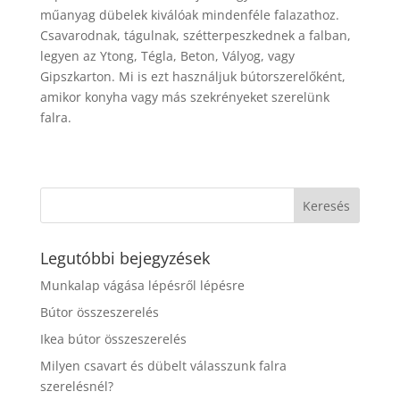
műanyag dübelek kiválóak mindenféle falazathoz.
Csavarodnak, tágulnak, szétterpeszkednek a falban,
legyen az Ytong, Tégla, Beton, Vályog, vagy
Gipszkarton. Mi is ezt használjuk bútorszerelőként,
amikor konyha vagy más szekrényeket szerelünk
falra.
Legutóbbi bejegyzések
Munkalap vágása lépésről lépésre
Bútor összeszerelés
Ikea bútor összeszerelés
Milyen csavart és dübelt válasszunk falra
szerelésnél?