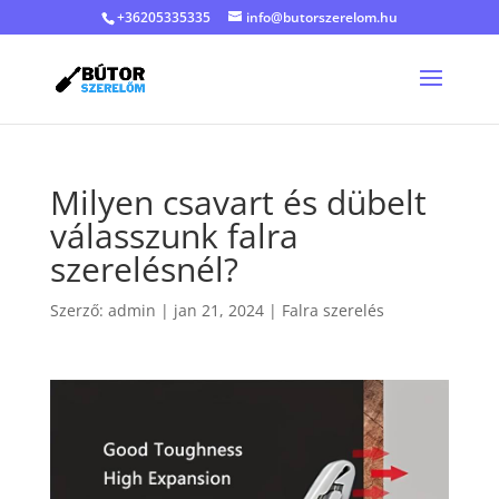
+36205335335
info@butorszerelom.hu
Milyen csavart és dübelt
válasszunk falra
szerelésnél?
Szerző:
admin
|
jan 21, 2024
|
Falra szerelés