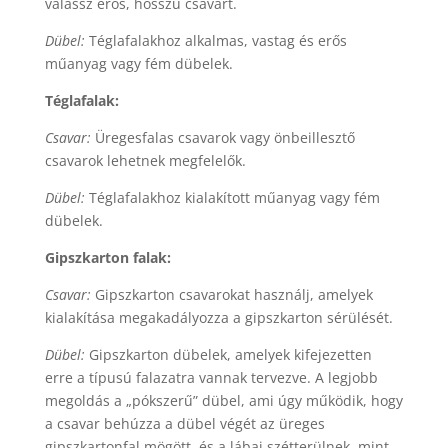
válassz erős, hosszú csavart.
Dübel:
Téglafalakhoz alkalmas, vastag és erős
műanyag vagy fém dübelek.
Téglafalak:
Csavar:
Üregesfalas csavarok vagy önbeillesztő
csavarok lehetnek megfelelők.
Dübel:
Téglafalakhoz kialakított műanyag vagy fém
dübelek.
Gipszkarton falak:
Csavar:
Gipszkarton csavarokat használj, amelyek
kialakítása megakadályozza a gipszkarton sérülését.
Dübel:
Gipszkarton dübelek, amelyek kifejezetten
erre a típusú falazatra vannak tervezve. A legjobb
megoldás a „pókszerű” dübel, ami úgy működik, hogy
a csavar behúzza a dübel végét az üreges
gipszkartonfal mögött, és a lábai szétterülnek, mint