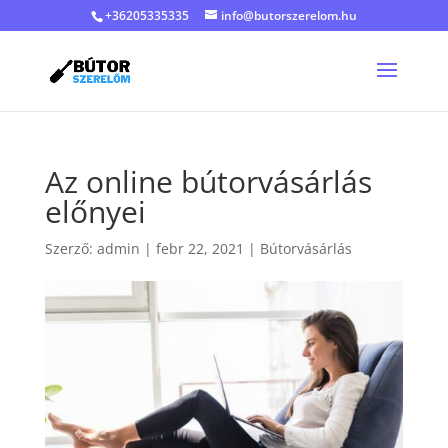
+36205335335
info@butorszerelom.hu
Az online bútorvásárlás
előnyei
Szerző:
admin
|
febr 22, 2021
|
Bútorvásárlás