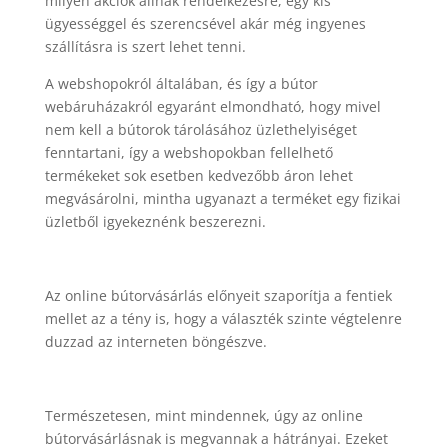
milyen akciók állnak rendelkezésre, egy kis
ügyességgel és szerencsével akár még ingyenes
szállításra is szert lehet tenni.
A webshopokról általában, és így a bútor
webáruházakról egyaránt elmondható, hogy mivel
nem kell a bútorok tárolásához üzlethelyiséget
fenntartani, így a webshopokban fellelhető
termékeket sok esetben kedvezőbb áron lehet
megvásárolni, mintha ugyanazt a terméket egy fizikai
üzletből igyekeznénk beszerezni.
Az online bútorvásárlás előnyeit szaporítja a fentiek
mellet az a tény is, hogy a választék szinte végtelenre
duzzad az interneten böngészve.
Természetesen, mint mindennek, úgy az online
bútorvásárlásnak is megvannak a hátrányai. Ezeket