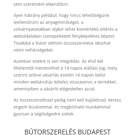
sem szeretném elkendőzni.
Ilyen hátrány például, hogy nincs lehetőségünk
leellenőrizni az anyagminőséget, a
színárnyalatokban olykor lehet kismértékű eltérés a
weboldalakon szerepeltetett fényképekhez képest.
Továbbá a bútor otthoni összeszerelése okozhat
némi nehézségeket.
Azonban ezekre is van megoldás. Az első két
félelemtől mentesíthet a 14 napos elállási jog, mely
szerint online vásárlás esetén 14 napon belül
minden webáruház köteles visszavenni a terméket,
amennyiben a vásárló elégedetlen azzal.
Az összeszereléssel pedig nem kell bajlódnod, keress
engem bizalommal, és megbízható munkámmal
gyorsan a segítségedre sietek.
BÚTORSZERELÉS BUDAPEST