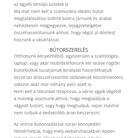
az egyéb témájú üzletek is.
Ma már nem kell a számunkra ideális bútor
megtalálásához boltról boltra járnunk és árakat
nehézkesen megjegyezve, lejegyzetelgetve
összehasonlítanunk ahhoz, hogy végül jó döntést
hozzunk a vásárlással.
BÚTORSZERELÉS
Otthonunk kényelméből, egyszerűen a számítógép,
laptop, vagy akár mobiltelefonunk elé leülve rögtön
bútorboltok tucatjainak kínálatát hasonlíthatjuk
össze (az árösszehasonlító oldalaknak köszönhetően)
sokszor akár már néhány perc alatt is.
Nem kell a lábunkat letaposva, a város egyik végétől
a másikig utaznunk ahhoz, hogy megtaláljuk a
vágyott bútort, vagy hogy megtudjuk, vajon máshol
nem tudjuk-e kedvezőbb áron beszerezni.
Az online bútorvadászat során könnyedén
felmérhetjük, hogy mely webáruházakban éppen