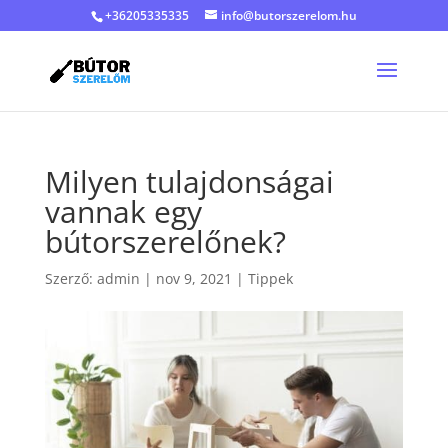
+36205335335
info@butorszerelom.hu
Milyen tulajdonságai
vannak egy
bútorszerelőnek?
Szerző:
admin
|
nov 9, 2021
|
Tippek