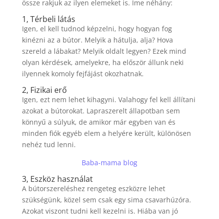
össze rakjuk az ilyen elemeket is. Íme néhány:
1, Térbeli látás
Igen, el kell tudnod képzelni, hogy hogyan fog
kinézni az a bútor. Melyik a hátulja, alja? Hova
szereld a lábakat? Melyik oldalt legyen? Ezek mind
olyan kérdések, amelyekre, ha először állunk neki
ilyennek komoly fejfájást okozhatnak.
2, Fizikai erő
Igen, ezt nem lehet kihagyni. Valahogy fel kell állítani
azokat a bútorokat. Lapraszerelt állapotban sem
könnyű a súlyuk, de amikor már egyben van és
minden fiók egyéb elem a helyére került, különösen
nehéz tud lenni.
Baba-mama blog
3, Eszköz használat
A bútorszereléshez rengeteg eszközre lehet
szükségünk, közel sem csak egy sima csavarhúzóra.
Azokat viszont tudni kell kezelni is. Hiába van jó