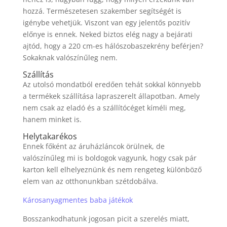
hozzá. Természetesen szakember segítségét is
igénybe vehetjük. Viszont van egy jelentős pozitív
előnye is ennek. Neked biztos elég nagy a bejárati
ajtód, hogy a 220 cm-es hálószobaszekrény beférjen?
Sokaknak valószínűleg nem.
Szállítás
Az utolsó mondatból eredően tehát sokkal könnyebb
a termékek szállítása lapraszerelt állapotban. Amely
nem csak az eladó és a szállítócéget kíméli meg,
hanem minket is.
Helytakarékos
Ennek főként az áruházláncok örülnek, de
valószínűleg mi is boldogok vagyunk, hogy csak pár
karton kell elhelyeznünk és nem rengeteg különböző
elem van az otthonunkban szétdobálva.
Károsanyagmentes baba játékok
Bosszankodhatunk jogosan picit a szerelés miatt,