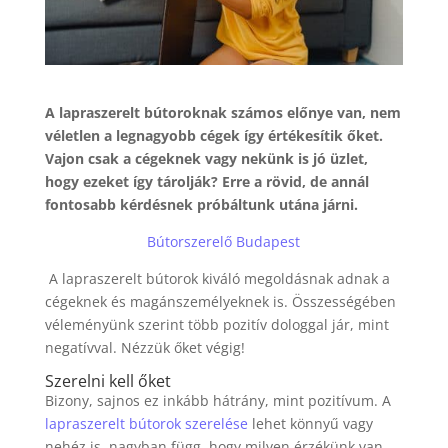
A lapraszerelt bútoroknak számos előnye van, nem
véletlen a legnagyobb cégek így értékesítik őket.
Vajon csak a cégeknek vagy nekünk is jó üzlet,
hogy ezeket így tárolják? Erre a rövid, de annál
fontosabb kérdésnek próbáltunk utána járni.
Bútorszerelő Budapest
A lapraszerelt bútorok kiváló megoldásnak adnak a
cégeknek és magánszemélyeknek is. Összességében
véleményünk szerint több pozitív dologgal jár, mint
negatívval. Nézzük őket végig!
Szerelni kell őket
Bizony, sajnos ez inkább hátrány, mint pozitívum. A
lapraszerelt bútorok szerelése
lehet könnyű vagy
nehéz is, nagyban függ, hogy milyen érzékünk van