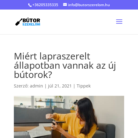
+36205335335
info@butorszerelom.hu
Miért lapraszerelt
állapotban vannak az új
bútorok?
Szerző:
admin
|
júl 21, 2021
|
Tippek